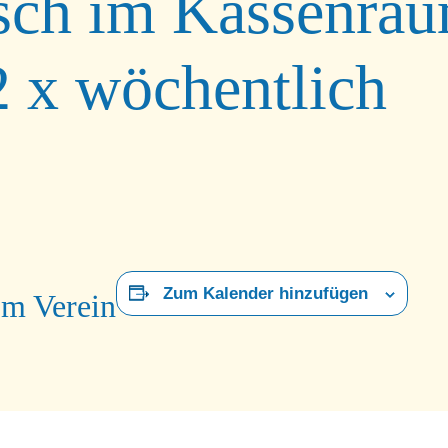
sch im Kassenrau
2 x wöchentlich
Zum Kalender hinzufügen
om Verein