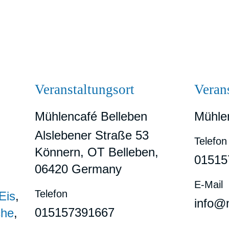
Veranstaltungsort
Verans
Mühlencafé Belleben
Mühlen
Alslebener Straße 53
Telefon
Könnern, OT Belleben
,
01515
06420
Germany
E-Mail
Telefon
Eis
,
info@m
015157391667
che
,