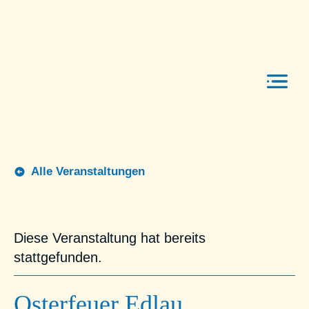
Über uns
Vereine
Men
Veranstaltungen
Alle Veranstaltungen
Aktuelles
Kontakt
Diese Veranstaltung hat bereits
stattgefunden.
Osterfeuer Edlau