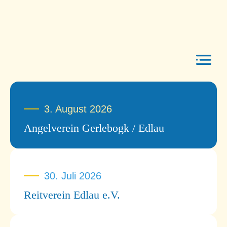
Über uns
Vereine
Men
3. August 2026
Veranstaltungen
Angelverein Gerlebogk / Edlau
Aktuelles
Kontakt
30. Juli 2026
Reitverein Edlau e.V.